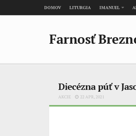
DOMOV
LITURGIA
IMANUEL
A
Farnosť Brez
Diecézna púť v Jas
AKCIE
22 APR, 2021