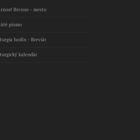
arnosť Brezno – mesto
väté písmo
turgia hodín – Breviár
turgický kalendár