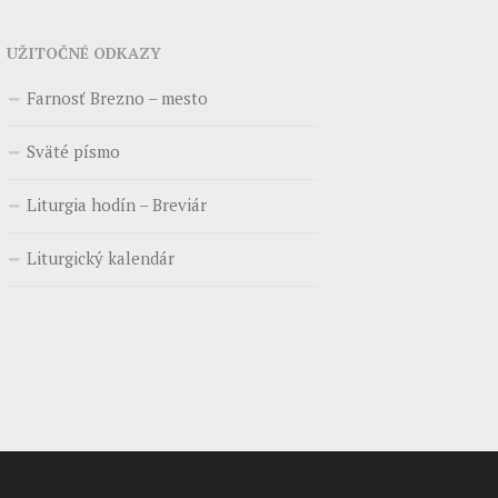
UŽITOČNÉ ODKAZY
Farnosť Brezno – mesto
Sväté písmo
Liturgia hodín – Breviár
Liturgický kalendár