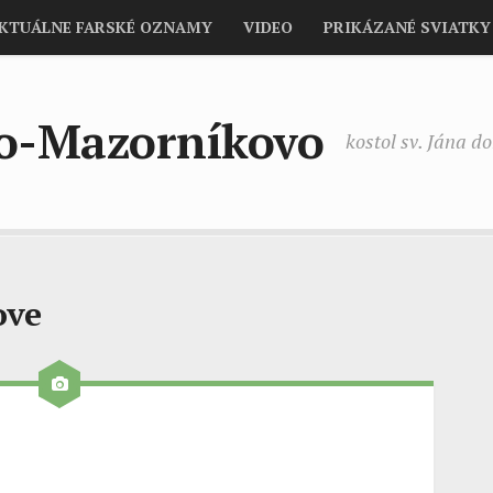
KTUÁLNE FARSKÉ OZNAMY
VIDEO
PRIKÁZANÉ SVIATKY
no-Mazorníkovo
kostol sv. Jána d
ove