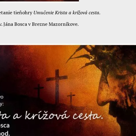
etanie tieňohry
Umučenie Krista a krížová cesta.
sv. Jána Bosca v Brezne Mazorníkove.