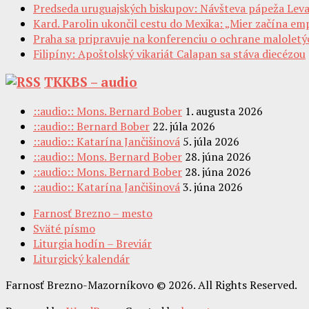
Predseda uruguajských biskupov: Návšteva pápeža Leva 
Kard. Parolin ukončil cestu do Mexika: „Mier začína em
Praha sa pripravuje na konferenciu o ochrane maloletý
Filipíny: Apoštolský vikariát Calapan sa stáva diecézou
TKKBS – audio
::audio:: Mons. Bernard Bober
1. augusta 2026
::audio:: Bernard Bober
22. júla 2026
::audio:: Katarína Jančišinová
5. júla 2026
::audio:: Mons. Bernard Bober
28. júna 2026
::audio:: Mons. Bernard Bober
28. júna 2026
::audio:: Katarína Jančišinová
3. júna 2026
Farnosť Brezno – mesto
Sväté písmo
Liturgia hodín – Breviár
Liturgický kalendár
Farnosť Brezno-Mazorníkovo © 2026. All Rights Reserved.