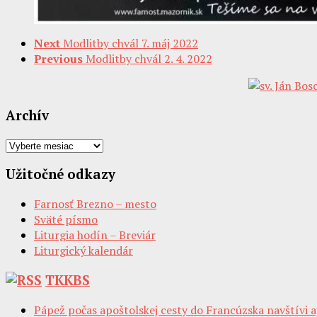
Next
Modlitby chvál 7. máj 2022
Previous
Modlitby chvál 2. 4. 2022
Archív
Archív
Užitočné odkazy
Farnosť Brezno – mesto
Sväté písmo
Liturgia hodín – Breviár
Liturgický kalendár
TKKBS
Pápež počas apoštolskej cesty do Francúzska navštívi a