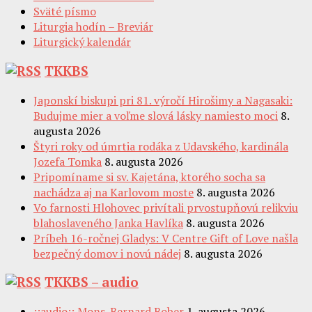
Sväté písmo
Liturgia hodín – Breviár
Liturgický kalendár
TKKBS
Japonskí biskupi pri 81. výročí Hirošimy a Nagasaki:
Budujme mier a voľme slová lásky namiesto moci
8.
augusta 2026
Štyri roky od úmrtia rodáka z Udavského, kardinála
Jozefa Tomka
8. augusta 2026
Pripomíname si sv. Kajetána, ktorého socha sa
nachádza aj na Karlovom moste
8. augusta 2026
Vo farnosti Hlohovec privítali prvostupňovú relikviu
blahoslaveného Janka Havlíka
8. augusta 2026
Príbeh 16-ročnej Gladys: V Centre Gift of Love našla
bezpečný domov i novú nádej
8. augusta 2026
TKKBS – audio
::audio:: Mons. Bernard Bober
1. augusta 2026