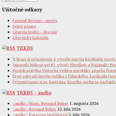
Užitočné odkazy
Farnosť Brezno – mesto
Sväté písmo
Liturgia hodín – Breviár
Liturgický kalendár
TKKBS
V Ríme si pripomenú 4. výročie úmrtia kardinála Jozef
Japonskí biskupi pri 81. výročí Hirošimy a Nagasaki: B
Spolok svätého Vojtecha vydáva encykliky pápeža Fran
Štyri roky od úmrtia rodáka z Udavského, kardinála Jo
Pripomíname si sv. Kajetána, ktorého socha sa nachád
TKKBS – audio
::audio:: Mons. Bernard Bober
1. augusta 2026
::audio:: Bernard Bober
22. júla 2026
::audio:: Katarína Jančišinová
5. júla 2026