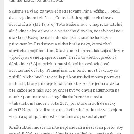
takmer každej oblasti života.
Skúsme sa však zamyslieť nad slovami Pána Ježiša: „…budú
dvaja v jednom tele“… a „Čo teda Boh spojil, nech človek
nerozlučuje“ (Mt 19, 5-6). Toto Božie slovo je neprekonateľné,
ale či dnes ešte oslovuje aj veriaceho človeka, zostáva vážnou
otázkou. Uvažujme nad jednoduchším, značne ľudským
prirovnaním. Predstavme si dva brehy rieky, ktoré chcú
stavitelia spojiť mostom. Stavbe mosta predchádzajú dôležité
výpočty a rôzne „papierovanie“. Prečo to všetko, prečo tá
dôslednosť? Aj napriek tomu si dovolím vysloviť dosť
nerozumné otázky: Plánujú inžinieri tento most tak, aby sa
zrútil? Alebo budú stavitelia pri konštrukcii mosta používať
materiál, ktorý prispeje k pádu mosta? A ešte jedna otázka
pre každého z nás: Kto by chcel byť vo chvíli pádumosta na
ňom? Spomínate si na tragédiu diaľničného mosta
v talianskom Janove v roku 2018, pri ktorom boli desiatky
obetí? Nepociťovali sme v tej chvíli silné pohnutie vo svojom
vnútri a spolupatričnosť s obeťami a s pozostalými?
Konštruktéri mosta ho iste neplánovali a nestavali preto, aby
sa zrútil. Vyšetrovanie nešťastia isto odhalilo – možno únavu