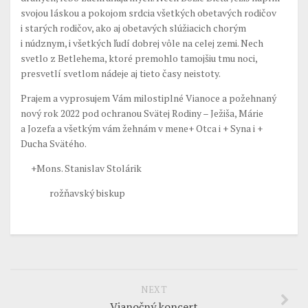
svojou láskou a pokojom srdcia všetkých obetavých rodičov
i starých rodičov, ako aj obetavých slúžiacich chorým
i núdznym, i všetkých ľudí dobrej vôle na celej zemi. Nech
svetlo z Betlehema, ktoré premohlo tamojšiu tmu noci,
presvetlí svetlom nádeje aj tieto časy neistoty.
Prajem a vyprosujem Vám milostiplné Vianoce a požehnaný
nový rok 2022 pod ochranou Svätej Rodiny – Ježiša, Márie
a Jozefa a všetkým vám žehnám v mene+ Otca i + Syna i +
Ducha Svätého.
+Mons. Stanislav Stolárik
rožňavský biskup
NEXT
Vianočný koncert