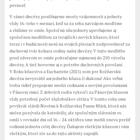
pevnosť.
V rámci diecézy posilňujeme mosty vzájomnosti a jednoty
vždy 16.-teho v mesiaci, keď sa za seba navzájom modlíme
a slúžime sv. omše. Spoločnú silu jednoty upevňujeme aj
spoločnou modlitbou za terajších i nových kňazov, ktorí
teraz i v budúcnosti nesú na svojich pleciach zodpovednosť za
duchovnú tvár košiara rodiny našej diecézy. V tejto modlitbe
pred záverom sv. omše pokračujme najmenej do 250. výročia
diecézy. A tiež hovorme aj o potrebe duchovných povolaní.
V Roku kňazstva a Eucharistie (2021) som pre Rožňavskú
diecézu nevysvätil ani jedného kňaza či diakona! Ako veľmi
treba vidieť prepojenie medzi rodinami a novými povolaniami
v Pánovej vinici. Z dobrých rodín vykročí za Pánovým hlasom
vždy potrebný počet služobníkov oltára. V tomto roku sme
prvýkrát slávili Novénu k Rožňavskej Panne Márii, ktorá nás
nielen pozývala do katedrály, ale spoločným slávením sv.
omší v rovnaké dni od 16. – 24. októbra sme mohli znova prežiť
rodinnú jednotu celej diecézy. Ďakujem všetkým kňazom i vám
všetkým, ktorí ste sa do tejto aktivity zapojili.