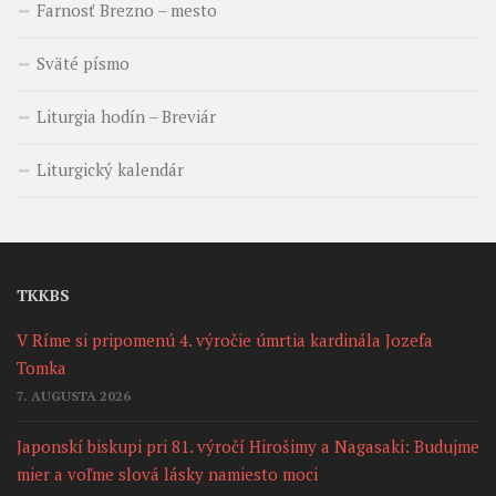
Farnosť Brezno – mesto
Sväté písmo
Liturgia hodín – Breviár
Liturgický kalendár
TKKBS
V Ríme si pripomenú 4. výročie úmrtia kardinála Jozefa
Tomka
7. AUGUSTA 2026
Japonskí biskupi pri 81. výročí Hirošimy a Nagasaki: Budujme
mier a voľme slová lásky namiesto moci