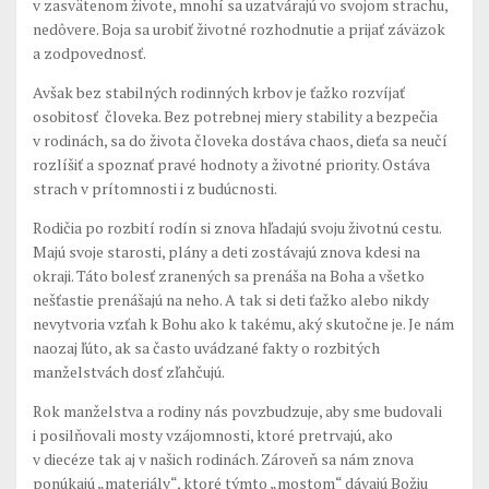
v zasvätenom živote, mnohí sa uzatvárajú vo svojom strachu,
nedôvere. Boja sa urobiť životné rozhodnutie a prijať záväzok
a zodpovednosť.
Avšak bez stabilných rodinných krbov je ťažko rozvíjať
osobitosť človeka. Bez potrebnej miery stability a bezpečia
v rodinách, sa do života človeka dostáva chaos, dieťa sa neučí
rozlíšiť a spoznať pravé hodnoty a životné priority. Ostáva
strach v prítomnosti i z budúcnosti.
Rodičia po rozbití rodín si znova hľadajú svoju životnú cestu.
Majú svoje starosti, plány a deti zostávajú znova kdesi na
okraji. Táto bolesť zranených sa prenáša na Boha a všetko
nešťastie prenášajú na neho. A tak si deti ťažko alebo nikdy
nevytvoria vzťah k Bohu ako k takému, aký skutočne je. Je nám
naozaj ľúto, ak sa často uvádzané fakty o rozbitých
manželstvách dosť zľahčujú.
Rok manželstva a rodiny nás povzbudzuje, aby sme budovali
i posilňovali mosty vzájomnosti, ktoré pretrvajú, ako
v diecéze tak aj v našich rodinách. Zároveň sa nám znova
ponúkajú „materiály“, ktoré týmto „mostom“ dávajú Božiu