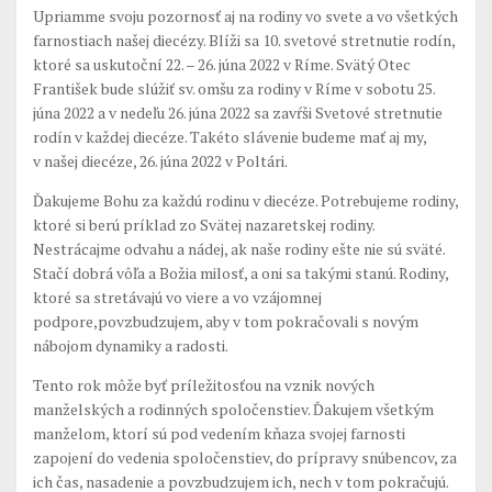
Upriamme svoju pozornosť aj na rodiny vo svete a vo všetkých
farnostiach našej diecézy. Blíži sa 10. svetové stretnutie rodín,
ktoré sa uskutoční 22. – 26. júna 2022 v Ríme. Svätý Otec
František bude slúžiť sv. omšu za rodiny v Ríme v sobotu 25.
júna 2022 a v nedeľu 26. júna 2022 sa zavŕši Svetové stretnutie
rodín v každej diecéze. Takéto slávenie budeme mať aj my,
v našej diecéze, 26. júna 2022 v Poltári.
Ďakujeme Bohu za každú rodinu v diecéze. Potrebujeme rodiny,
ktoré si berú príklad zo Svätej nazaretskej rodiny.
Nestrácajme odvahu a nádej, ak naše rodiny ešte nie sú sväté.
Stačí dobrá vôľa a Božia milosť, a oni sa takými stanú. Rodiny,
ktoré sa stretávajú vo viere a vo vzájomnej
podpore,povzbudzujem, aby v tom pokračovali s novým
nábojom dynamiky a radosti.
Tento rok môže byť príležitosťou na vznik nových
manželských a rodinných spoločenstiev. Ďakujem všetkým
manželom, ktorí sú pod vedením kňaza svojej farnosti
zapojení do vedenia spoločenstiev, do prípravy snúbencov, za
ich čas, nasadenie a povzbudzujem ich, nech v tom pokračujú.