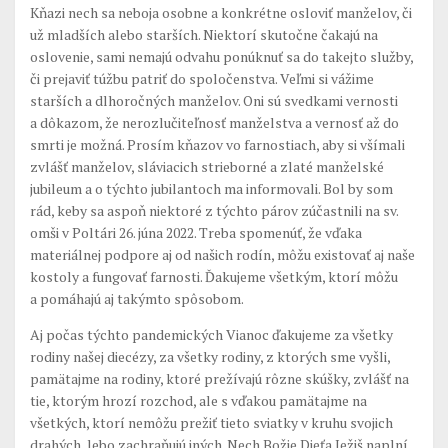
Kňazi nech sa neboja osobne a konkrétne osloviť manželov, či
už mladších alebo starších. Niektorí skutočne čakajú na
oslovenie, sami nemajú odvahu ponúknuť sa do takejto služby,
či prejaviť túžbu patriť do spoločenstva. Veľmi si vážime
starších a dlhoročných manželov. Oni sú svedkami vernosti
a dôkazom, že nerozlučiteľnosť manželstva a vernosť až do
smrti je možná. Prosím kňazov vo farnostiach, aby si všímali
zvlášť manželov, sláviacich strieborné a zlaté manželské
jubileum a o týchto jubilantoch ma informovali. Bol by som
rád, keby sa aspoň niektoré z týchto párov zúčastnili na sv.
omši v Poltári 26. júna 2022. Treba spomenúť, že vďaka
materiálnej podpore aj od našich rodín, môžu existovať aj naše
kostoly a fungovať farnosti. Ďakujeme všetkým, ktorí môžu
a pomáhajú aj takýmto spôsobom.
Aj počas týchto pandemických Vianoc ďakujeme za všetky
rodiny našej diecézy, za všetky rodiny, z ktorých sme vyšli,
pamätajme na rodiny, ktoré prežívajú rôzne skúšky, zvlášť na
tie, ktorým hrozí rozchod, ale s vďakou pamätajme na
všetkých, ktorí nemôžu prežiť tieto sviatky v kruhu svojich
drahých, lebo zachraňujú iných. Nech Božie Dieťa Ježiš naplní