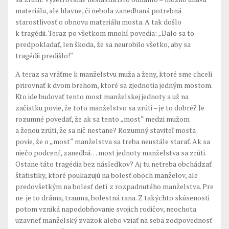
materiálu, ale hlavne, či nebola zanedbaná potrebná
starostlivosť o obnovu materiálu mosta. A tak došlo
k tragédii. Teraz po všetkom mnohí povedia: „Dalo sa to
predpokladať, len škoda, že sa neurobilo všetko, aby sa
tragédii predišlo!“
A teraz sa vráťme k manželstvu muža a ženy, ktoré sme chceli
prirovnať k dvom brehom, ktoré sa zjednotia jedným mostom.
Kto ide budovať tento most manželskej jednoty a už na
začiatku povie, že toto manželstvo sa zrúti – je to dobré? Je
rozumné povedať, že ak sa tento „most“ medzi mužom
a ženou zrúti, že sa nič nestane? Rozumný staviteľ mosta
povie, že o „most“ manželstva sa treba neustále starať. Ak sa
niečo podcení, zanedbá… most jednoty manželstva sa zrúti.
Ostane táto tragédia bez následkov? Aj tu netreba obchádzať
štatistiky, ktoré poukazujú na bolesť oboch manželov, ale
predovšetkým na bolesť detí z rozpadnutého manželstva. Pre
ne je to dráma, trauma, bolestná rana. Z takýchto skúsenosti
potom vzniká napodobňovanie svojich rodičov, neochota
uzavrieť manželský zväzok alebo vziať na seba zodpovednosť