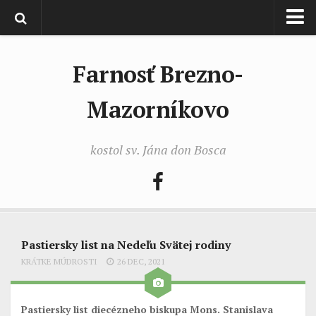
Domov
Farnosť Brezno-
Liturgia
Imanuel
Mazorníkovo
Imanuel 2026
kostol sv. Jána don Bosca
Imanuel 2025
Imanuel 2024
Imanuel 2023
Imanuel 2022
Imanuel 2021
Pastiersky list na Nedeľu Svätej rodiny
KRÁTKE MÚDROSTI
26 DEC, 2021
Aktuálne farské oznamy
Video
Pastiersky list
diecézneho biskupa Mons. Stanislava