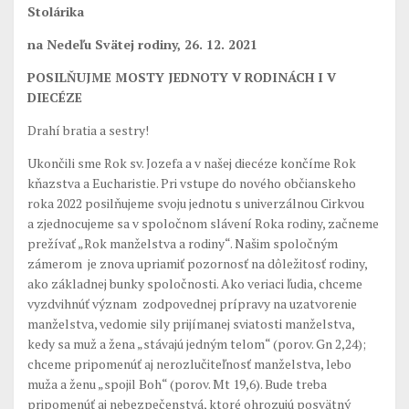
Prikázané sviatky
Stolárika
Kontaktujte nás
na Nedeľu Svätej rodiny,
26. 12. 2021
POSILŇUJME MOSTY JEDNOTY V RODINÁCH I V
DIECÉZE
Drahí bratia a sestry!
Ukončili sme Rok sv. Jozefa a v našej diecéze končíme Rok
kňazstva a Eucharistie. Pri vstupe do nového občianskeho
roka 2022 posilňujeme svoju jednotu s univerzálnou Cirkvou
a zjednocujeme sa v spoločnom slávení Roka rodiny, začneme
prežívať „Rok manželstva a rodiny“. Našim spoločným
zámerom je znova upriamiť pozornosť na dôležitosť rodiny,
ako základnej bunky spoločnosti. Ako veriaci ľudia, chceme
vyzdvihnúť význam zodpovednej prípravy na uzatvorenie
manželstva, vedomie sily prijímanej sviatosti manželstva,
kedy sa muž a žena „stávajú jedným telom“ (porov. Gn 2,24);
chceme pripomenúť aj nerozlučiteľnosť manželstva, lebo
muža a ženu „spojil Boh“ (porov. Mt 19,6). Bude treba
pripomenúť aj nebezpečenstvá, ktoré ohrozujú posvätný