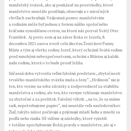
manželský zväzok, ako aj poukázať na prostriedky, ktoré
manželstvo neustále posilňujú, obnovujú a v náročných
chvíľach zachraňujú. Vzájomná pomoc manželstvám
a rodinám môže byť jednou z foriem nášho spoločného
kráčania synodálnou cestou, na ktorú nás pozval Svätý Otec
František. Aj preto som aj na záver Roka sv. Jozefa, 8.
decembra 2021 znova zveril celú diecézu Ženíchovi Panny
Márie a tým aj všetky rodiny. Jozef, ktorý ochránil Svätú rodinu
pred mnohými nebezpečenstvami, ochráni s Máriou aj každú
našu rodinu, ktorá o to bude prosiť Ježiša.
Súčasná doba vytvorila veľmi falošnú predstavu „zbytočnosti
trvalého manželského zväzku muža a ženy“. „Hrdinom“ nie je
ten, kto vezme na seba záväzky a zodpovednosť za stabilitu
manželstva a rodiny, ale ten, kto verejne vyhlasuje manželstvo
za zbytočné a za prežitok. Falošný výkrik: „na to, že sa máme
radi, nepotrebujeme papier“, má neustále veľa nasledovníkov.
Žiaľ, takýto názor počúvajú a prijímajú mladí ľudia a mnohí sa
podľa neho riadia. Už vidíme aj následky, ktoré vyústili
v totálne spochybnenie Božej pravdy o manželstve, ale aj v