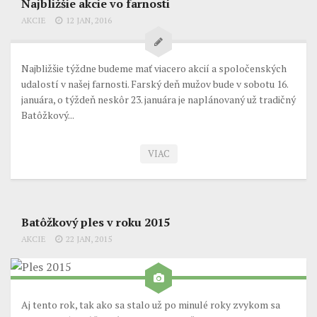
Najbližšie akcie vo farnosti
Prikázané sviatky
AKCIE
12 JAN, 2016
Kontaktujte nás
Najbližšie týždne budeme mať viacero akcií a spoločenských
udalostí v našej farnosti. Farský deň mužov bude v sobotu 16.
januára, o týždeň neskôr 23. januára je naplánovaný už tradičný
Batôžkový...
VIAC
Batôžkový ples v roku 2015
AKCIE
22 JAN, 2015
Aj tento rok, tak ako sa stalo už po minulé roky zvykom sa