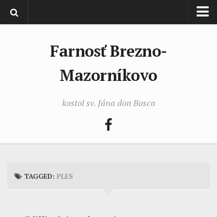
Domov
Farnosť Brezno-
Liturgia
Imanuel
Mazorníkovo
Imanuel 2026
kostol sv. Jána don Bosca
Imanuel 2025
Imanuel 2024
Imanuel 2023
Imanuel 2022
Imanuel 2021
TAGGED:
PLES
Aktuálne farské oznamy
Video