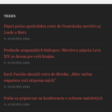
TKKBS
Pápež počas apoštolskej cesty do Francúzska navštívi aj
Lurdy a Metz
9. AUGUSTA 2026
Predseda uruguajských biskupov: Návšteva pápeža Leva
XIV. je darom pre celú krajinu
9. AUGUSTA 2026
Kard. Parolin ukončil cestu do Mexika: „Mier začína
empatiou voči utrpeniu iných“
9. AUGUSTA 2026
Praha sa pripravuje na konferenciu o ochrane maloletých
9. AUGUSTA 2026