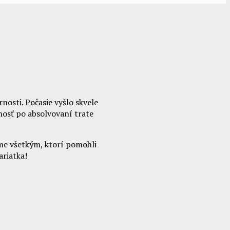
nosti. Počasie vyšlo skvele
žnosť po absolvovaní trate
eme všetkým, ktorí pomohli
ariatka!