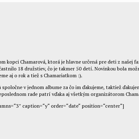
 kopci Chamarová, ktorá je hlavne určená pre deti z našej far
účastnilo 18 družstiev, čo je takmer 50 detí. Novinkou bola mo
eme aj o rok a tiež s Chamariatkom :).
é sú spoločne v jednom albume za čo im ďakujeme, taktiež ďakuj
 neposlednom rade patrí vďaka aj všetkým organizátorom Cham
umns=“3″ caption=“y“ order=“date“ position=“center“]