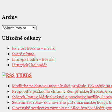
Archív
Archív
Užitočné odkazy
Farnosť Brezno – mesto
Sväté písmo
Liturgia hodín – Breviár
Liturgický kalendár
TKKBS
Modlitba za obnovu medicínskej profesie. Pokračuje sa
Krupobitie poškodilo chrám v Zemplínskej Šírokej. Arc
Sviatok Panny Márie Snežnej a posviacky baziliky Sant
Sedemnásť rokov duchovného puta mariánskej hory s baz
Slovenské svedectvo zaznelo na Mladifeste v Medžugorí