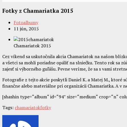
Fotky z Chamariatka 2015
Fotoalbumy
11 jún, 2015
Chamariatok 2015
Cez víkend sa uskutočnila akcia Chamariatok na našom blízkom
a všetci sa mohli poriadne opáliť na slniečku. Tento rok sa z
zajesť si výborného guľášu. Pevne veríme, že sa s vami stretn
Fotografie z tejto akcie poskytli Daniel K. a Matej M., ktor
finančne alebo materiálne pri organizácii Chamariatka. A v
[shashin type=“album“ id=“94″ size=“medium“ crop=“n“ col
Tags:
chamariatok
fotky