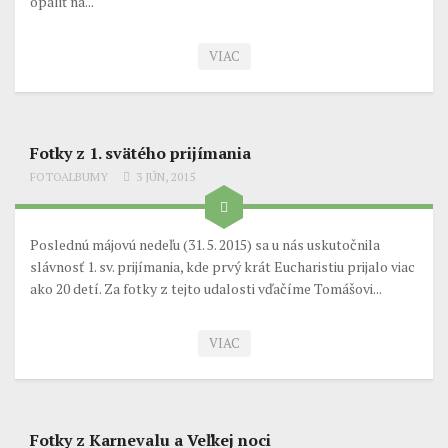
opáliť na...
VIAC
Fotky z 1. svätého prijímania
FOTOALBUMY
3 JÚN, 2015
Poslednú májovú nedeľu (31. 5. 2015) sa u nás uskutočnila
slávnosť 1. sv. prijímania, kde prvý krát Eucharistiu prijalo viac
ako 20 detí. Za fotky z tejto udalosti vďačíme Tomášovi...
VIAC
Fotky z Karnevalu a Veľkej noci