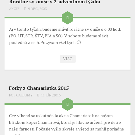
Rorátne sv. omše v 2. adventnom týždni
Prikázané sviatky
AKCIE
9 DEC, 2023
Kontaktujte nás
Aj v tomto týždni budeme sláviť rorátne sv. omše o 6:00 hod.
(PO, UT, STR, ŠTV, PIA a SO). V sobotu budeme sláviť
poslednú z nich. Pozývam všetkých 🙂
VIAC
Fotky z Chamariatka 2015
FOTOALBUMY
11 JÚN, 2015
Cez víkend sa uskutočnila akcia Chamariatok na našom
blízkom kopci Chamarová, ktorá je hlavne určená pre deti z
našej farnosti. Počasie vyšlo skvele a všetci sa mohli poriadne