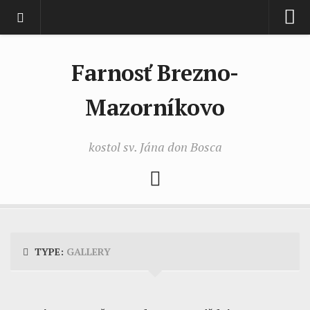
Domov
Farnosť Brezno-
Liturgia
Imanuel
Mazorníkovo
Imanuel 2026
kostol sv. Jána don Bosca
Imanuel 2025
Imanuel 2024
Imanuel 2023
Imanuel 2022
Imanuel 2021
TYPE:
GALLERY
Aktuálne farské oznamy
Video