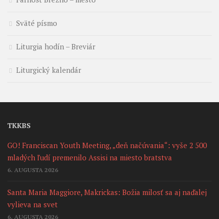
Sväté písmo
Liturgia hodín – Breviár
Liturgický kalendár
TKKBS
GO! Franciscan Youth Meeting, „deň načúvania“: vyše 2 500
mladých ľudí premenilo Assisi na miesto bratstva
6. AUGUSTA 2026
Santa Maria Maggiore, Makrickas: Božia milosť sa aj naďalej
vylieva na svet
6. AUGUSTA 2026