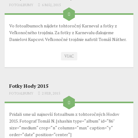
FOTOALBUMY
6 MÁJ, 2015
Vo fotoalbumoch nájdete tohtoročný Karneval a fotky z
Veľkonočného trojdnia. Za fotky z Karnevalu ďakujeme
Danielovi Kupcovi. Veľkonočné trojdnie nafotil Tomáš Náther.
VIAC
Fotky Hody 2015
FOTOALBUMY
2 FEB, 2015
Pridali sme už najnovší fotoalbum z tohtoročných Hodov
2015. Fotograf Tomáš N. [shashin type=“album“ id=“86″
size=“medium“ crop=“n“ columns=“max“ caption=“y“
order=“date“ position=“center“]