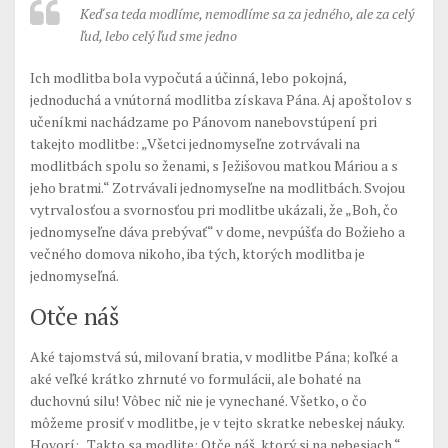
Keď sa teda modlíme, nemodlíme sa za jedného, ale za celý
ľud, lebo celý ľud sme jedno
Ich modlitba bola vypočutá a účinná, lebo pokojná,
jednoduchá a vnútorná modlitba získava Pána. Aj apoštolov s
učeníkmi nachádzame po Pánovom nanebovstúpení pri
takejto modlitbe: „Všetci jednomyseľne zotrvávali na
modlitbách spolu so ženami, s Ježišovou matkou Máriou a s
jeho bratmi.“ Zotrvávali jednomyseľne na modlitbách. Svojou
vytrvalosťou a svornosťou pri modlitbe ukázali, že „Boh, čo
jednomyseľne dáva prebývať“ v dome, nevpúšťa do Božieho a
večného domova nikoho, iba tých, ktorých modlitba je
jednomyseľná.
Otče náš
Aké tajomstvá sú, milovaní bratia, v modlitbe Pána; koľké a
aké veľké krátko zhrnuté vo formulácii, ale bohaté na
duchovnú silu! Vôbec nič nie je vynechané. Všetko, o čo
môžeme prosiť v modlitbe, je v tejto skratke nebeskej náuky.
Hovorí: „Takto sa modlite: Otče náš, ktorý si na nebesiach.“