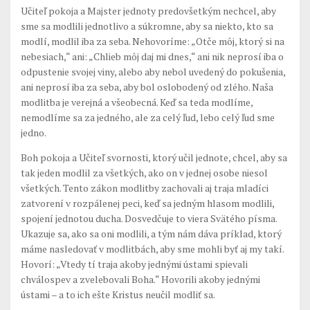
Prikázané sviatky
Učiteľ pokoja a Majster jednoty predovšetkým nechcel, aby
sme sa modlili jednotlivo a súkromne, aby sa niekto, kto sa
Kontaktujte nás
modlí, modlil iba za seba. Nehovoríme: „Otče môj, ktorý si na
nebesiach,“ ani: „Chlieb môj daj mi dnes,“ ani nik neprosí iba o
odpustenie svojej viny, alebo aby nebol uvedený do pokušenia,
ani neprosí iba za seba, aby bol oslobodený od zlého. Naša
modlitba je verejná a všeobecná. Keď sa teda modlíme,
nemodlíme sa za jedného, ale za celý ľud, lebo celý ľud sme
jedno.
Boh pokoja a Učiteľ svornosti, ktorý učil jednote, chcel, aby sa
tak jeden modlil za všetkých, ako on v jednej osobe niesol
všetkých. Tento zákon modlitby zachovali aj traja mladíci
zatvorení v rozpálenej peci, keď sa jedným hlasom modlili,
spojení jednotou ducha. Dosvedčuje to viera Svätého písma.
Ukazuje sa, ako sa oni modlili, a tým nám dáva príklad, ktorý
máme nasledovať v modlitbách, aby sme mohli byť aj my takí.
Hovorí: „Vtedy tí traja akoby jednými ústami spievali
chválospev a zvelebovali Boha.“ Hovorili akoby jednými
ústami – a to ich ešte Kristus neučil modliť sa.