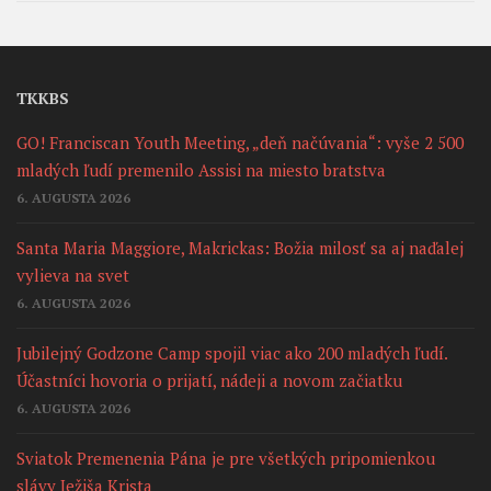
TKKBS
GO! Franciscan Youth Meeting, „deň načúvania“: vyše 2 500
mladých ľudí premenilo Assisi na miesto bratstva
6. AUGUSTA 2026
Santa Maria Maggiore, Makrickas: Božia milosť sa aj naďalej
vylieva na svet
6. AUGUSTA 2026
Jubilejný Godzone Camp spojil viac ako 200 mladých ľudí.
Účastníci hovoria o prijatí, nádeji a novom začiatku
6. AUGUSTA 2026
Sviatok Premenenia Pána je pre všetkých pripomienkou
slávy Ježiša Krista