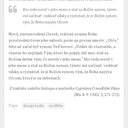
Kto teda uveril v jeho meno a stal sa Božím synom, týmto
má začínať: vzdávať vďaky a vyznávať, že je Božím synom,
tým, že Boha nazýva Otcom
Nový, znovuzrodený človek, vrátený svojmu Bohu
prostredníctvom jeho milosti, povie na prvom mieste: „Otče,“
lebo už začal byť synom. Veď hovorí: „Prišiel do vlastného, a
vlastní ho neprijali. Tým, ktorí ho prijali, dal moc stať sa
Božími deťmi: tým, čo uverili v jeho meno.“ Kto teda uveril v
jeho meno a stal sa Božím synom, týmto má začínať: vzdávať
vďaky a vyznávať, že je Božím synom, tým, že Boha nazýva
Otcom, ktorý je na nebesiach.
Z traktátu svätého biskupa a mučeníka Cypriána O modlitbe Pána
(Nn. 8-9: CSEL 3, 271-272)
Tags:
liturgia hodín
modlitba