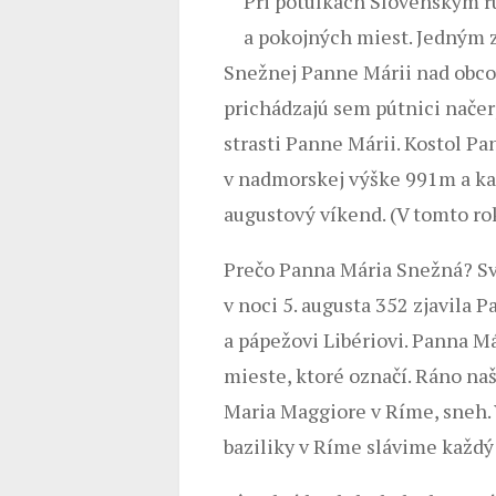
Pri potulkách Slovenským 
a pokojných miest. Jedným z
Snežnej Panne Márii nad obco
prichádzajú sem pútnici načerpa
strasti Panne Márii. Kostol P
v nadmorskej výške 991m a kaž
augustový víkend. (V tomto roku
Prečo Panna Mária Snežná? Svi
v noci 5. augusta 352 zjavila 
a pápežovi Libériovi. Panna Má
mieste, ktoré označí. Ráno naš
Maria Maggiore v Ríme, sneh. 
baziliky v Ríme slávime každý 