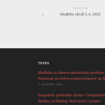
PREVIOUS
Moditby chvál 3. 6. 2023
TKKBS
Modlitba za obnovu medicínskej profesie.
Pokračuje sa treťou etapou prípravy na 
5. AUGUSTA 2026
Krupobitie poškodilo chrám v Zemplínske
Šírokej. Arcibiskup Vasiľ prosí o pomoc