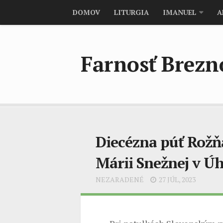
DOMOV
LITURGIA
IMANUEL
A
Farnosť Brez
Diecézna púť Rožň
Márii Snežnej v Úh
NEZARADENÉ
27 JÚL, 2023