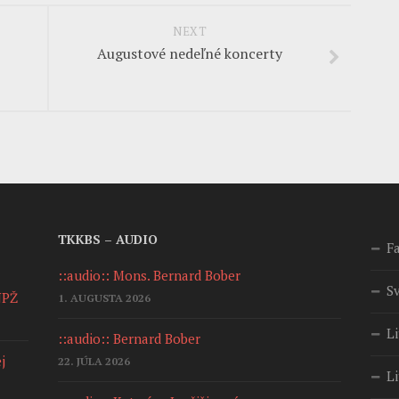
NEXT
Augustové nedeľné koncerty
TKKBS – AUDIO
F
::audio:: Mons. Bernard Bober
S
NPŽ
1. AUGUSTA 2026
Li
::audio:: Bernard Bober
j
22. JÚLA 2026
Li