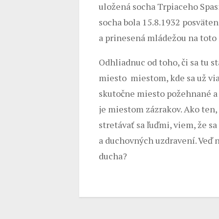
uložená socha Trpiaceho Spasi
socha bola 15.8.1932 posväte
a prinesená mládežou na toto
Odhliadnuc od toho, či sa tu st
miesto miestom, kde sa už viac
skutočne miesto požehnané a u
je miestom zázrakov. Ako ten, 
stretávať sa ľuďmi, viem, že 
a duchovných uzdravení. Veď 
ducha?