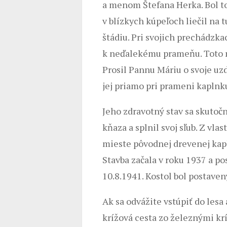
a menom Štefana Herka. Bol to
v blízkych kúpeľoch liečil na 
štádiu. Pri svojich prechádzkac
k neďalekému prameňu. Toto mi
Prosil Pannu Máriu o svoje uzdr
jej priamo pri prameni kaplnk
Jeho zdravotný stav sa skutočn
kňaza a splnil svoj sľub. Z vlas
mieste pôvodnej drevenej kapl
Stavba začala v roku 1937 a p
10.8.1941. Kostol bol postaven
Ak sa odvážite vstúpiť do lesa 
krížová cesta zo železnými krí