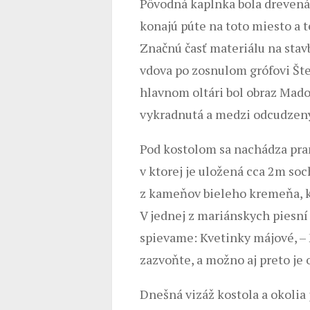
Pôvodná kaplnka bola drevená.
konajú púte na toto miesto a 
Značnú časť materiálu na stav
vdova po zosnulom grófovi Šte
hlavnom oltári bol obraz Mado
vykradnutá a medzi odcudzený
Pod kostolom sa nachádza pra
v ktorej je uložená cca 2m so
z kameňov bieleho kremeňa, k
V jednej z mariánskych piesn
spievame: Kvetinky májové, – M
zazvoňte, a možno aj preto je
Dnešná vizáž kostola a okolia 