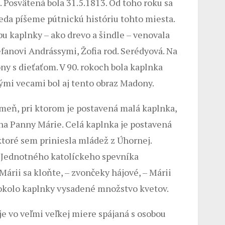
 Posvätená bola 31.5.1813. Od toho roku sa
teda píšeme pútnickú históriu tohto miesta.
bu kaplnky – ako drevo a šindle – venovala
fanovi Andrássymi, Žofia rod. Serédyová. Na
ny s dieťaťom. V 90. rokoch bola kaplnka
mi vecami bol aj tento obraz Madony.
meň, pri ktorom je postavená malá kaplnka,
cha Panny Márie. Celá kaplnka je postavená
toré sem priniesla mládež z Úhornej.
í Jednotného katolíckeho spevníka
árii sa kloňte, – zvončeky hájové, – Márii
 okolo kaplnky vysadené množstvo kvetov.
je vo veľmi veľkej miere spájaná s osobou