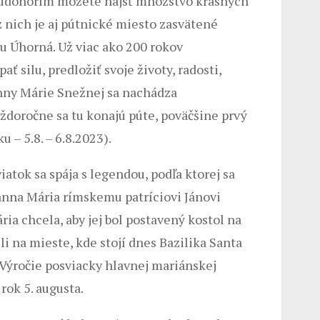
rudohorím môžete nájsť množstvo krásnych
 nich je aj pútnické miesto zasvätené
u Úhorná. Už viac ako 200 rokov
ť silu, predložiť svoje životy, radosti,
anny Márie Snežnej sa nachádza
doročne sa tu konajú púte, poväčšine prvý
 – 5.8. – 6.8.2023).
atok sa spája s legendou, podľa ktorej sa
Panna Mária rímskemu patríciovi Jánovi
ria chcela, aby jej bol postavený kostol na
li na mieste, kde stojí dnes Bazilika Santa
Výročie posviacky hlavnej mariánskej
rok 5. augusta.