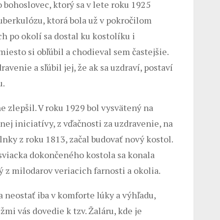
 bohoslovec, ktorý sa v lete roku 1925
tuberkulózu, ktorá bola už v pokročilom
h po okolí sa dostal ku kostolíku i
esto si obľúbil a chodieval sem častejšie.
avenie a sľúbil jej, že ak sa uzdraví, postaví
u.
e zlepšil. V roku 1929 bol vysvätený na
tnej iniciatívy, z vďačnosti za uzdravenie, na
nky z roku 1813, začal budovať nový kostol.
osviacka dokončeného kostola sa konala
ý z milodarov veriacich farnosti a okolia.
a neostať iba v komforte lúky a výhľadu,
žmi vás dovedie k tzv. Žaláru, kde je