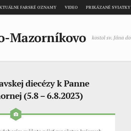
KTUÁLNE FARSKÉ OZNAMY
VIDEO
PRIKÁZANÉ SVIATKY
no-Mazorníkovo
kostol sv. Jána d
avskej diecézy k Panne
ornej (5.8 – 6.8.2023)