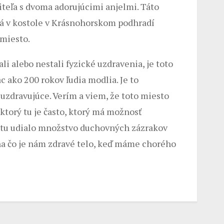
teľa s dvoma adorujúcimi anjelmi. Táto
ná v kostole v Krásnohorskom podhradí
 miesto.
ali alebo nestali fyzické uzdravenia, je toto
 ako 200 rokov ľudia modlia. Je to
zdravujúce. Verím a viem, že toto miesto
ktorý tu je často, ktorý má možnosť
sa tu udialo množstvo duchovných zázrakov
na čo je nám zdravé telo, keď máme chorého