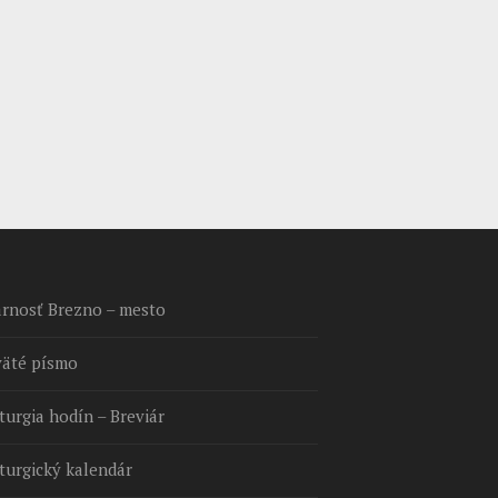
arnosť Brezno – mesto
väté písmo
turgia hodín – Breviár
turgický kalendár